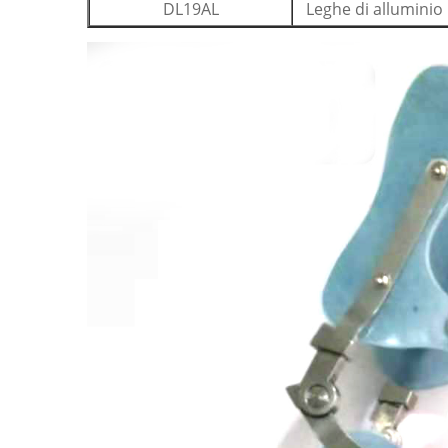
DL19AL
Leghe di alluminio