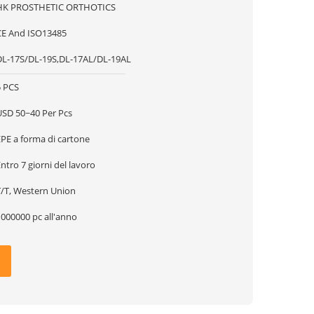
HK PROSTHETIC ORTHOTICS
CE And ISO13485
DL-17S/DL-19S,DL-17AL/DL-19AL
5 PCS
USD 50~40 Per Pcs
EPE a forma di cartone
ntro 7 giorni del lavoro
T/T, Western Union
1000000 pc all'anno