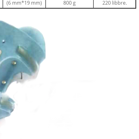
(6 mm*19 mm)
800 g
220 libbre.