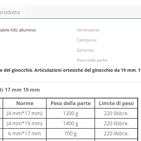
 prodotto
dabile 630, alluminio
dimensione:
Campione:
Garanzia:
Peso della parte:
he del ginocchio
Articulazioni ortesiche del ginocchio da 19 mm
1
,
,
ulti 17 mm 19 mm
Norme
Peso della parte
Limite di peso
(4 mm*17 mm)
1200 g
220 libbre.
(4 mm*19 mm)
1400 g
220 libbre.
6 mm*17 mm
700 g
220 libbre.