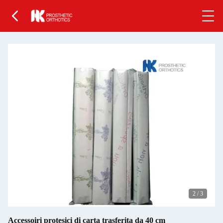
2
/
3
Accessoiri protesici di carta trasferita da 40 cm