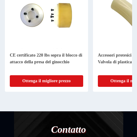
CE certificato 220 lbs sopra il blocco di
Accessori protesici d
attacco della presa del ginocchio
Valvola di plastica pe
Ottenga il migliore prezzo
Ottenga il mig
Contatto