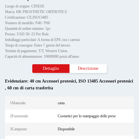
Luogo di origine: CINESE
Marca: HK PROSTHETIC ORTHOTICS
Certificazione: CE,ISO13485
Numero di modello: P40 / P60
Quantità di ordine minimo: 1pc
Prezzo: USD 50~25 Per Role
Imballaggi particolari: A forma di EPE con i cartoni
Tempi di consegna: Entro 7 giorni del lavoro
Termini di pagamento: T/T, Western Union
Capacità di alimentazione: 10000000 pezzi all'anno
Dettaglio
Descrizione
Evidenziare:
40 cm Accessori protesici
,
ISO 13485 Accessori protesici
,
60 cm di carta trasferita
1Materiale:
carta
2Funzionale:
Cosmetici per lo stampaggio delle prese
3Campione:
Disponibile