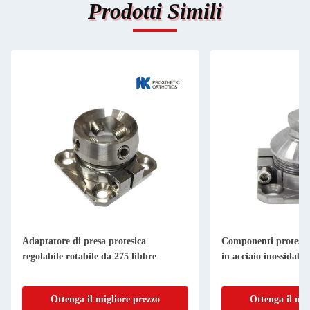
Prodotti Simili
Adaptatore di presa protesica
Componenti protesici 
regolabile rotabile da 275 libbre
in acciaio inossidabil
Ottenga il migliore prezzo
Ottenga il mig