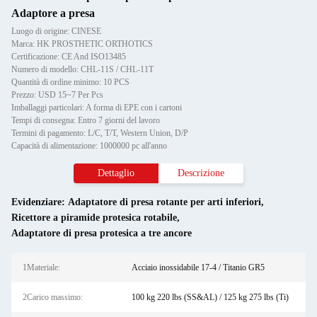
Adaptore a presa
Luogo di origine: CINESE
Marca: HK PROSTHETIC ORTHOTICS
Certificazione: CE And ISO13485
Numero di modello: CHL-11S / CHL-11T
Quantità di ordine minimo: 10 PCS
Prezzo: USD 15~7 Per Pcs
Imballaggi particolari: A forma di EPE con i cartoni
Tempi di consegna: Entro 7 giorni del lavoro
Termini di pagamento: L/C, T/T, Western Union, D/P
Capacità di alimentazione: 1000000 pc all'anno
Dettaglio
Descrizione
Evidenziare:
Adaptatore di presa rotante per arti inferiori
,
Ricettore a piramide protesica rotabile
,
Adaptatore di presa protesica a tre ancore
1Materiale:
Acciaio inossidabile 17-4 / Titanio GR5
2Carico massimo:
100 kg 220 lbs (SS&AL) / 125 kg 275 lbs (Ti)