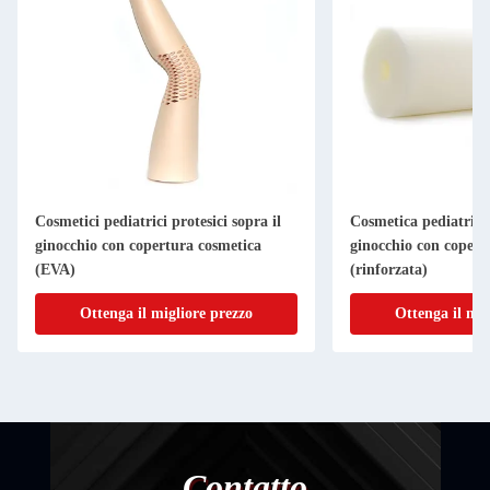
Cosmetici pediatrici protesici sopra il
Cosmetica pediatrica 
ginocchio con copertura cosmetica
ginocchio con copert
(EVA)
(rinforzata)
Ottenga il migliore prezzo
Ottenga il mig
Contatto