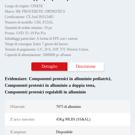
Luogo di origine: CINESE
Marca: HK PROSTHETIC ORTHOTICS
Certificazione: CE And ISO13485
Numero di modello: CHL-P23AL
Quantità di ordine minimo: 10 pz.
Prezzo: USD 35~19 Per Pcs
Imballaggi particolari: A forma di EPE con i cartoni
Tempi di consegna: Entro 7 giorni del lavoro
Termini di pagamento: L/C, D/A, D/P, T/T, Western Union,
Capacità di alimentazione: 1000000 pc all'anno
Dettaglio
Descrizione
Evidenziare:
Componenti protesici in alluminio pediatrici
,
Componenti protesici in alluminio a doppia testa
,
Componenti protesici regolabili in alluminio
1Materiale:
7075 di alluminio
2Carico massimo:
45Kg 99LBS (SS&AL)
3Campione:
Disponibile